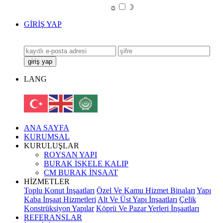
☼
☽
GİRİŞ YAP
LANG
ANA SAYFA
KURUMSAL
KURULUŞLAR
ROYSAN YAPI
BURAK İSKELE KALIP
CM BURAK İNŞAAT
HİZMETLER
Toplu Konut İnşaatları
Özel Ve Kamu Hizmet Binaları
Yapı
Kaba İnşaat Hizmetleri
Alt Ve Üst Yapı İnşaatları
Çelik
Konstrüksiyon Yapılar
Köprü Ve Pazar Yerleri İnşaatları
REFERANSLAR