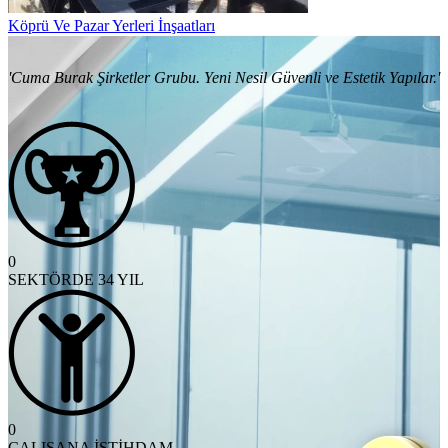
Köprü Ve Pazar Yerleri İnşaatları
'Cuma Burak Şirketler Grubu. Yeni Nesil Güvenli ve Estetik Yapılar.'
0
SEKTÖRDE 34 YIL
0
ÇALIŞANA İSTİHDAM