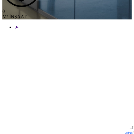
0
M² İNŞAAT
➤