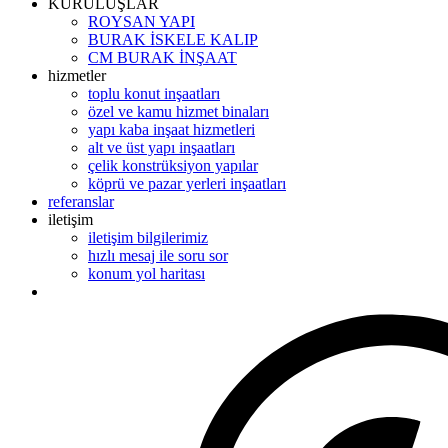
KURULUŞLAR
ROYSAN YAPI
BURAK İSKELE KALIP
CM BURAK İNŞAAT
hizmetler
toplu konut inşaatları
özel ve kamu hizmet binaları
yapı kaba inşaat hizmetleri
alt ve üst yapı inşaatları
çelik konstrüksiyon yapılar
köprü ve pazar yerleri inşaatları
referanslar
iletişim
iletişim bilgilerimiz
hızlı mesaj ile soru sor
konum yol haritası